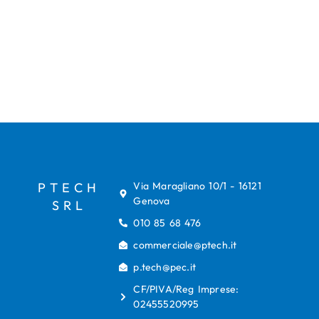
PTECH
Via Maragliano 10/1 - 16121
Genova
SRL
010 85 68 476
commerciale@ptech.it
p.tech@pec.it
CF/PIVA/Reg Imprese:
02455520995